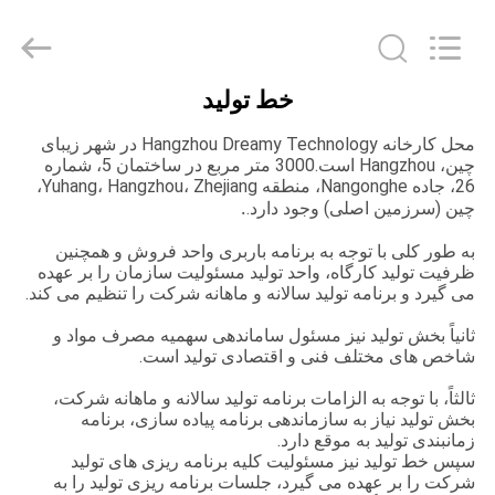
2026
Hangzhou
Dreamy
Technology
Co.,Ltd.
All
Rights
خط تولید
Reserved.
صفحه
محل کارخانه Hangzhou Dreamy Technology در شهر زیبای
اصلی
چین، Hangzhou است.3000 متر مربع در ساختمان 5، شماره
26، جاده Nangonghe، منطقه Yuhang، Hangzhou، Zhejiang،
.
چین (سرزمین اصلی) وجود دارد.
محصولات
به طور کلی با توجه به برنامه باربری واحد فروش و همچنین
ظرفیت تولید کارگاه، واحد تولید مسئولیت سازمان را بر عهده
درباره
می گیرد و برنامه تولید سالانه و ماهانه شرکت را تنظیم می کند.
ما
ثانیاً بخش تولید نیز مسئول ساماندهی سهمیه مصرف مواد و
شاخص های مختلف فنی و اقتصادی تولید است.
تور
ثالثاً، با توجه به الزامات برنامه تولید سالانه و ماهانه شرکت،
بخش تولید نیاز به سازماندهی برنامه پیاده سازی، برنامه
کارخانه
زمانبندی تولید به موقع دارد.
سپس خط تولید نیز مسئولیت کلیه برنامه ریزی های تولید
شرکت را بر عهده می گیرد، جلسات برنامه ریزی تولید را به