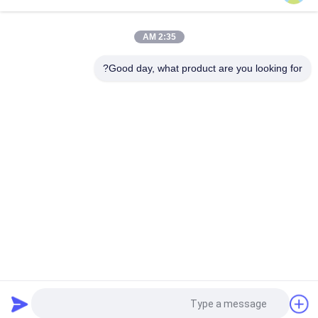
2:35 AM
Good day, what product are you looking for?
دسته بندی های محبوب
همه
چراغ اضطراری قابل 
چراغ اضطراری ضد 
شارژ
آب
چراغ های اضطراری 
چراغ اضطراری توکار
ال ای دی
نور پایین LED 
چراغ اضطراری سقفی
اضطراری
چراغ های اضطراری 
چراغ های اضطراری 
دو نقطه ای
خودآزمایی
درخواست نقل قول